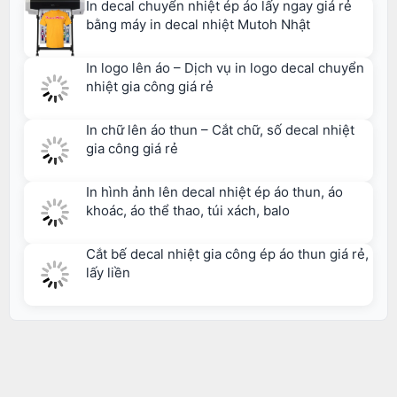
In decal chuyển nhiệt ép áo lấy ngay giá rẻ
bằng máy in decal nhiệt Mutoh Nhật
In logo lên áo – Dịch vụ in logo decal chuyển
nhiệt gia công giá rẻ
In chữ lên áo thun – Cắt chữ, số decal nhiệt
gia công giá rẻ
In hình ảnh lên decal nhiệt ép áo thun, áo
khoác, áo thể thao, túi xách, balo
Cắt bế decal nhiệt gia công ép áo thun giá rẻ,
lấy liền
THÔNG TIN LIÊN HỆ
Copyright © 1998-2026
Decal nhiệt
-
Decal chuyển nhiệt
-
Decal nhiệt in áo
-
Decal in áo thun
-
Decal ép áo