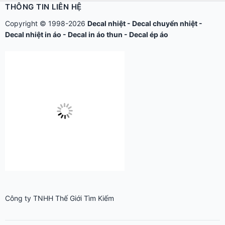
Công ty TNHH Thế Giới Tìm Kiếm
ĐKKD: 0304513684 – Sở KHĐT Tp.HCM cấp ngày 17/8/2006.
279 Xô Viết Nghệ Tĩnh - P.Gia Định, TP.Hồ Chí Minh.