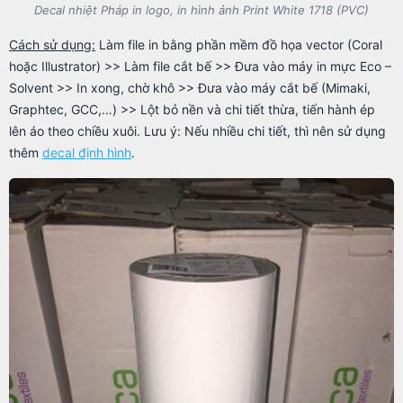
Decal nhiệt Pháp in logo, in hình ảnh Print White 1718 (PVC)
Cách sử dụng:
Làm file in bằng phần mềm đồ họa vector (Coral
hoặc Illustrator) >> Làm file cắt bế >> Đưa vào máy in mực Eco –
Solvent >> In xong, chờ khô >> Đưa vào máy cắt bế (Mimaki,
Graphtec, GCC,…) >> Lột bỏ nền và chi tiết thừa, tiến hành ép
lên áo theo chiều xuôi. Lưu ý: Nếu nhiều chi tiết, thì nên sử dụng
thêm
decal định hình
.