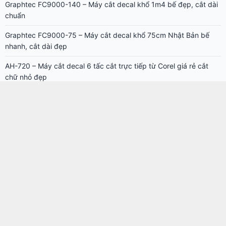
nhanh, cắt dài đẹp
AH-720 – Máy cắt decal 6 tấc cắt trực tiếp từ Corel giá rẻ cắt
chữ nhỏ đẹp
AH-1350 – Máy cắt decal giá rẻ cắt trực tiếp từ Corel, cắt nét
nhỏ đẹp
CẨM NANG IN ÁO
Tại sao kiến thích ăn decal nhiệt in áo thun?
Nhãn mác vải cho sản phẩm may mặc
Phân loại tem nhãn decal cuộn
Giấy decal cảm nhiệt in hóa đơn, tem nhãn