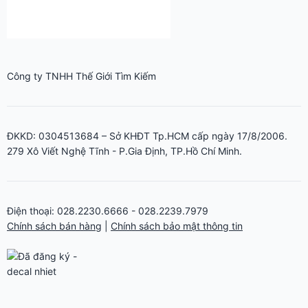
ĐKKD: 0304513684 – Sở KHĐT Tp.HCM cấp ngày 17/8/2006.
279 Xô Viết Nghệ Tĩnh - P.Gia Định, TP.Hồ Chí Minh.
Điện thoại: 028.2230.6666 - 028.2239.7979
Chính sách bán hàng
|
Chính sách bảo mật thông tin
MÁY CẮT DECAL
Máy cắt bế tem nhãn decal AST-1350 giá rẻ 1m2
Máy cắt bế decal Graphtec CE8000-130 khổ 1m3, 1m2
Máy cắt bế decal Graphtec CE8000-60 khổ 60cm