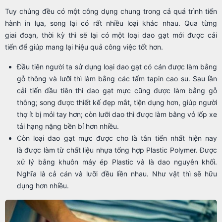
Tuy chúng đều có một công dụng chung trong cả quá trình tiến
hành in lụa, song lại có rất nhiều loại khác nhau. Qua từng
giai đoạn, thời kỳ thì sẽ lại có một loại dao gạt mới được cải
tiến để giúp mang lại hiệu quả công việc tốt hơn.
Đầu tiên người ta sử dụng loại dao gạt có cán được làm bằng
gỗ thông và lưỡi thì làm bằng các tấm tapin cao su. Sau lần
cải tiến đầu tiên thì dao gạt mực cũng được làm bằng gỗ
thông; song được thiết kế đẹp mắt, tiện dụng hơn, giúp người
thợ ít bị mỏi tay hơn; còn lưỡi dao thì được làm bằng vỏ lốp xe
tải hạng nặng bền bỉ hơn nhiều.
Còn loại dao gạt mực được cho là tân tiến nhất hiện nay
là được làm từ chất liệu nhựa tổng hợp Plastic Polymer. Được
xử lý bằng khuôn máy ép Plastic và là dao nguyên khối.
Nghĩa là cả cán và lưỡi đều liền nhau. Như vật thì sẽ hữu
dụng hơn nhiều.