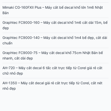
Graphtec FC9000-75 – Máy cắt decal khổ 75cm Nhật Bản bế
nhanh, cắt dài đẹp
AH-720 – Máy cắt decal 6 tấc cắt trực tiếp từ Corel giá rẻ cắt
chữ nhỏ đẹp
AH-1350 – Máy cắt decal giá rẻ cắt trực tiếp từ Corel, cắt nét
nhỏ đẹp
CẨM NANG IN ÁO
Tại sao kiến thích ăn decal nhiệt in áo thun?
Nhãn mác vải cho sản phẩm may mặc
Phân loại tem nhãn decal cuộn