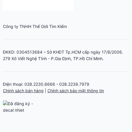
279 Xô Viết Nghệ Tĩnh - P.Gia Định, TP.Hồ Chí Minh.
Điện thoại: 028.2230.6666 - 028.2239.7979
Chính sách bán hàng
|
Chính sách bảo mật thông tin
MÁY CẮT DECAL
Máy cắt bế tem nhãn decal AST-1350 giá rẻ 1m2
Máy cắt bế decal Graphtec CE8000-130 khổ 1m3, 1m2
Máy cắt bế decal Graphtec CE8000-60 khổ 60cm
Máy cắt bế decal Graphtec CE8000-40 chuyên tem nhãn cho in