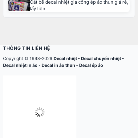
Cắt bế decal nhiệt gia công ép áo thun giá rẻ,
lấy liền
THÔNG TIN LIÊN HỆ
Copyright © 1998-2026
Decal nhiệt
-
Decal chuyển nhiệt
-
Decal nhiệt in áo
-
Decal in áo thun
-
Decal ép áo
Công ty TNHH Thế Giới Tìm Kiếm
ĐKKD: 0304513684 – Sở KHĐT Tp.HCM cấp ngày 17/8/2006.