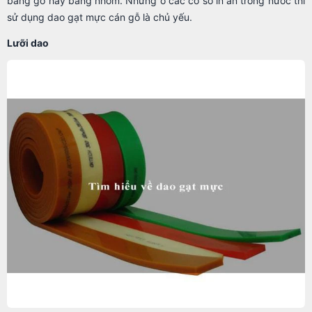
bằng gỗ hay bằng nhôm. Nhưng ở các cơ sở in ấn trong nước thì
sử dụng dao gạt mực cán gỗ là chủ yếu.
Lưỡi dao